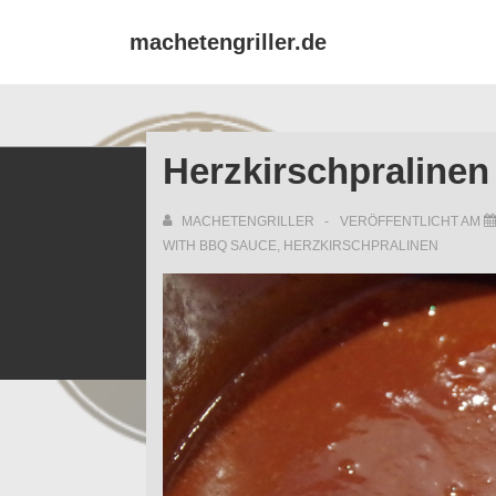
↓
machetengriller.de
Zum
Inhalt
Herzkirschpraline
MACHETENGRILLER
VERÖFFENTLICHT AM
WITH
BBQ SAUCE
,
HERZKIRSCHPRALINEN