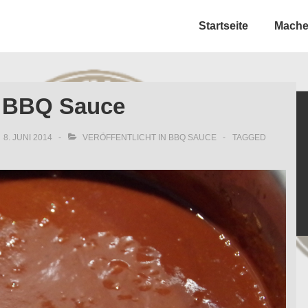
Hauptnavigation
Startseite
Machet
n BBQ Sauce
8. JUNI 2014
VERÖFFENTLICHT IN
BBQ SAUCE
TAGGED