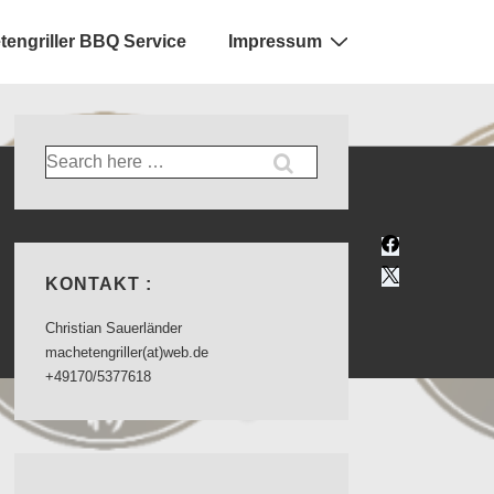
engriller BBQ Service
Impressum
Suche
nach:
KONTAKT :
Christian Sauerländer
machetengriller(at)web.de
+49170/5377618