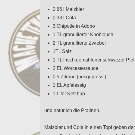
0,66 l Malzbier
0,33 l Cola
3 Chipotle in Adobo
1 TL granullierter Knoblauch
2 TL granullierte Zwiebel
1TL Salz
1 TL frisch gemahlener schwarzer Pfef
2 EL Worcestersauce
0,5 Zitrone (ausgepresst)
1 EL Apfelessig
1 Liter Ketchup
und natürlich die Pralinen.
Malzbier und Cola in einen Topf geben de