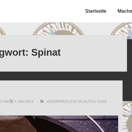
Hauptnavigation
Startseite
Machet
gwort:
Spinat
HT AM
4. MAI 2014
VERÖFFENTLICHT IN
DUTCH OVEN