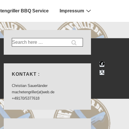
engriller BBQ Service
Impressum
Suche
nach:
KONTAKT :
Christian Sauerländer
machetengriller(at)web.de
+49170/5377618