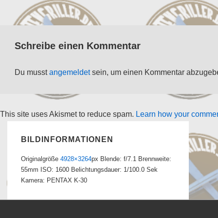
Schreibe einen Kommentar
Du musst
angemeldet
sein, um einen Kommentar abzugeb
This site uses Akismet to reduce spam.
Learn how your comment
BILDINFORMATIONEN
Originalgröße
4928×3264
px
Blende: f/7.1
Brennweite:
55mm
ISO: 1600
Belichtungsdauer: 1/100.0 Sek
Kamera: PENTAX K-30